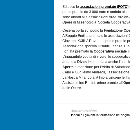
Ed ecco le
associazioni premiate (FOTO)
primo premio da 3.000 euro è andato all’a
sono andati alle associazioni Arad, Arc-en-
Opere di Misericordia, Società Cooperativa
Cesena porta sul podio la
Fondazione Ope
A Reggio Emilia, premiate le associazioni C
Giovanni XXIII. A Ravenna, primo premio p
Associazione sportiva Disabili Faenza, Cial
Forlì ha premiato la
Cooperativa sociale 
L’inguaribile voglia di vivere, le cooperati
andato a
Dives Im
, premiata anche l’asoc
Aperta
e menzione per l’Abito di Salomone
Carlo e Guglielmo Andreoli, l’associazione M
La Nostra Mirandola. A Imola vincono le
In
Assiste. Infine Rimini: primo premio
all’Op
delle Opere.
Articolo precedente
Iscom e i giovani: la formazione nel segno 