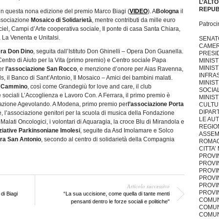
L’ALT
REPUB
in questa nona edizione del premio Marco Biagi (
VIDEO
). A
Bologna
il
ssociazione
Mosaico di Solidarietà
, mentre contributi da mille euro
Patrocin
ciel, Campi d’Arte cooperativa sociale, Il ponte di casa Santa Chiara,
 La Venenta e Unitalsi.
SENAT
CAMER
ra Don Dino
, seguita dall’Istituto Don Ghinelli – Opera Don Guanella.
PRESID
entro di Aiuto per la Vita (primo premio) e Centro sociale Papa
MINIS
MINIS
er
l’associazione San Rocco
, e menzione d’onore per Aias Ravenna,
INFRA
s, il Banco di Sant’Antonio, Il Mosaico – Amici dei bambini malati.
MINIS
il Cammino
, così come Grandegiù for love and care, il club
SOCIAL
ve sociali L’Accoglienza e Lavoro Con. A Ferrara, il primo premio è
MINIST
iazione Agevolando. A Modena, primo premio per
l’associazione Porta
CULTU
DIPART
, l’associazione genitori per la scuola di musica della Fondazione
LE AU
alati Oncologici, i volontari di Aquaragia, la croce Blu di Mirandola e
REGIO
iziative Parkinsoniane Imolesi
, seguite da Asd Imolamare e Solco
ASSEMB
era San Antonio
, secondo al centro di solidarietà della Compagnia
ROMA
CITTA
PROVI
PROVIN
PROVI
PROVI
PROVIN
Articolo successivo
PROVIN
di Biagi
“La sua uccisione, come quella di tante menti
COMUN
pensanti dentro le forze sociali e politiche"
COMUN
COMUN