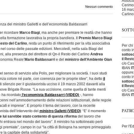
Associaz
Cerimon
Nessun commento
16 marz
Carlino
senza del ministro Galletti e dell’economista Baldassarri
SOTTO
er ricordare
Marco Biagi
, ma anche per premiare le realtà che hanno
della formazione lavorativa la propria bandiera. Il
Premio Marco Biagi
Resto del Carlino
, resta un punto di riferimento per la vita associativa
Per chi
i nel corso delle passate edizioni. Mercoledì, nella sala Biagi del
conto i
ni, alla presenza del direttore di Qn-il Resto del Carlino
Andrea
sottosc
il Rest
Economia Reale’
Mario Baldassarri
e del
ministro dell’Ambiente Gian
c/o Cas
IBAN
I
oppure
l senso di servizio alla Polis, per migliorare la società. I suoi studi
conto i
enza colore né parte, con coerenza per le proprie idee”, ha detto
il
sottosc
i silenzio per il giuslavorista ucciso il 19 marzo 2002 davanti alla
il Rest
ove Brigate Rosse. “La sua uccisione, come quella di tante menti
c/o Cas
– ha ricordato
l’economista Baldassarri (VIDEO)
-, hanno
IBAN
I
cenni nell’ammodernamento delle relazioni isitituzionali, delle regole
cati e imprese”. E proprio il tema del lavoro, con la recente
PATRO
onista dell’intervento del
ministro Galletti (VIDEO)
: “E’ il momento
 lui sarebbe stato contento di questa riforma
del lavoro che
 e chi entrava nel mondo del lavoro”. Il ministro ha sottolineato però
Per l'E
gi premiate”, campo in cui “la città di Bologna ha sempre primeggiato
e la capitale della solidarietà”.