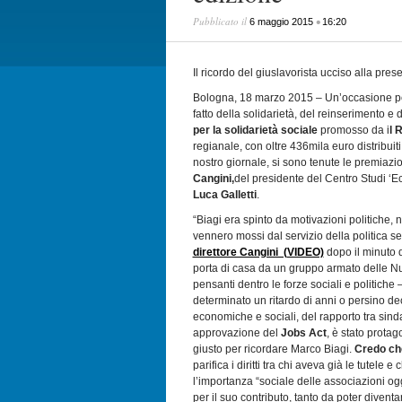
Pubblicato il
•
6 maggio 2015
16:20
Il ricordo del giuslavorista ucciso alla pre
Bologna, 18 marzo 2015 – Un’occasione p
fatto della solidarietà, del reinserimento e 
per la solidarietà sociale
promosso da i
l 
regianale, con oltre 436mila euro distribuit
nostro giornale, si sono tenute le premiazio
Cangini,
del presidente del Centro Studi ‘
Luca Galletti
.
“Biagi era spinto da motivazioni politiche, ne
vennero mossi dal servizio della politica s
direttore Cangini (VIDEO)
dopo il minuto d
porta di casa da un gruppo armato delle Nu
pensanti dentro le forze sociali e politiche 
determinato un ritardo di anni o persino de
economiche e sociali, del rapporto tra sinda
approvazione del
Jobs Act
, è stato protag
giusto per ricordare Marco Biagi.
Credo che
parifica i diritti tra chi aveva già le tutele
l’importanza “sociale delle associazioni og
per il suo contributo, tanto da poter diventar