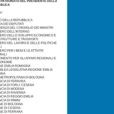
O PATRONATO DEL PRESIDENTE DELLA
BLICA
i:
O DELLA REPUBBLICA
A DEI DEPUTATI
ENZA DEL CONSIGLIO DEI MINISTRI
TERO DELL’INTERNO
TERO DELLO SVILUPPO ECONOMICO E
STRUTTURE E TRASPORTI
TERO DEL LAVORO E DELLE POLITICHE
I
ERO PER I BENI E LE ATTIVITA’
RALI
IMENTO PER GLI AFFARI REGIONALI E
TONOMIE
NE EMILIA ROMAGNA
LEA LEGISLATIVA REGIONE EMILIA
GNA
’ METROPOLITANA DI BOLOGNA
NCIA DI FERRARA
CIA DI FORLI’-CESENA
NCIA DI MODENA
NCIA DI RAVENNA
CIA DI REGGIO EMILIA
CIA DI RIMINI
E DI BOLOGNA
E DI CESENA
E DI FERRARA