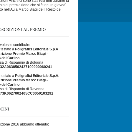
ioni vincitrici sono stati resi noti durante la
ia di premiazione che si è tenuta giovedì
o nell'Aula Marco Biagi de il Resto del
.
SCRIZIONI AL PREMIO
 volesse contribuire:
ntestato a
Poligrafici Editoriale S.p.A
rizione Premio Marco Biagi -
o del Carlino
sa di Risparmio di Bologna
T32A0638502427100000060241
:
ntestato a
Poligrafici Editoriale S.p.A.
rizione Premio Marco Biagi -
o del Carlino
sa di Risparmio di Ravenna
T73K0627002405CC0050103292
CINI
dizione 2016 abbiamo ottenuto: