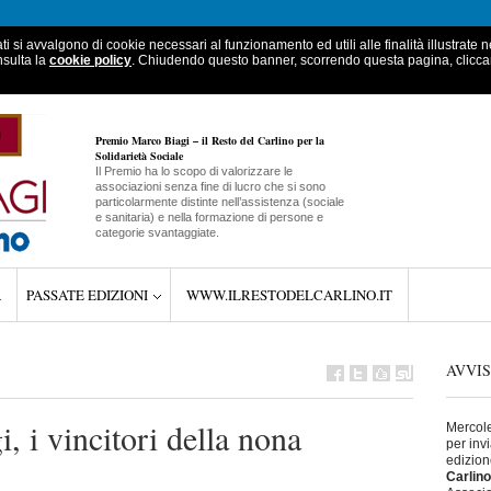
ati si avvalgono di cookie necessari al funzionamento ed utili alle finalità illustrate 
nsulta la
cookie policy
. Chiudendo questo banner, scorrendo questa pagina, clicc
Premio Marco Biagi – il Resto del Carlino per la
Solidarietà Sociale
Il Premio ha lo scopo di valorizzare le
associazioni senza fine di lucro che si sono
particolarmente distinte nell’assistenza (sociale
e sanitaria) e nella formazione di persone e
categorie svantaggiate.
A
PASSATE EDIZIONI
WWW.ILRESTODELCARLINO.IT
AVVIS
 i vincitori della nona
Mercole
per inv
edizion
Carlino