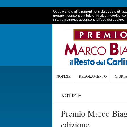
Questo sito o gli strumenti terzi da questo utilizz
negare il consenso a tutti o ad alcuni cookie, co
in altra maniera, acconsenti all'uso dei cookie.
NOTIZIE
REGOLAMENTO
GIURI
NOTIZIE
Premio Marco Biagi,
edizione