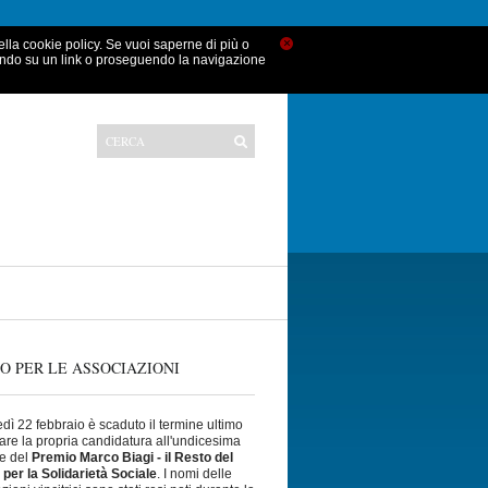
×
nella cookie policy. Se vuoi saperne di più o
ando su un link o proseguendo la navigazione
O PER LE ASSOCIAZIONI
dì 22 febbraio è scaduto il termine ultimo
iare la propria candidatura all'undicesima
e del
Premio Marco Biagi - il Resto del
 per la Solidarietà Sociale
. I nomi delle