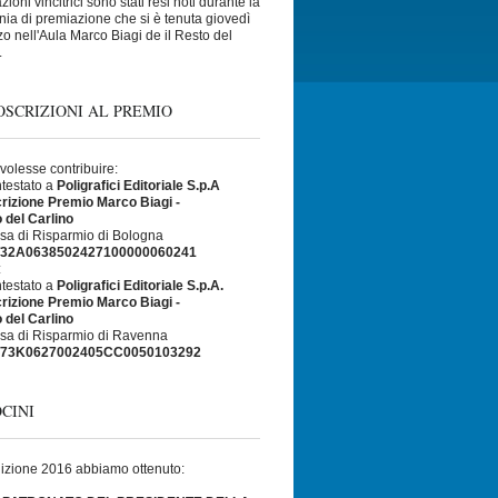
ioni vincitrici sono stati resi noti durante la
ia di premiazione che si è tenuta giovedì
o nell'Aula Marco Biagi de il Resto del
.
SCRIZIONI AL PREMIO
 volesse contribuire:
ntestato a
Poligrafici Editoriale S.p.A
rizione Premio Marco Biagi -
o del Carlino
sa di Risparmio di Bologna
T32A0638502427100000060241
:
ntestato a
Poligrafici Editoriale S.p.A.
rizione Premio Marco Biagi -
o del Carlino
sa di Risparmio di Ravenna
T73K0627002405CC0050103292
CINI
dizione 2016 abbiamo ottenuto: