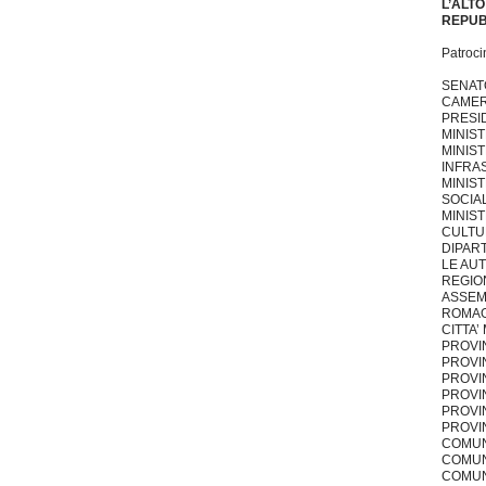
L’ALT
REPUB
Patrocin
SENAT
CAMER
PRESID
MINIS
MINIS
INFRA
MINIS
SOCIAL
MINIST
CULTU
DIPART
LE AU
REGIO
ASSEMB
ROMA
CITTA
PROVI
PROVIN
PROVI
PROVI
PROVIN
PROVIN
COMUN
COMUN
COMUN