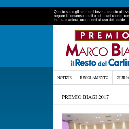
Questo sito o gli strumenti terzi da questo utilizz
negare il consenso a tutti o ad alcuni cookie, co
in altra maniera, acconsenti all'uso dei cookie.
NOTIZIE
REGOLAMENTO
GIURI
PREMIO BIAGI 2017