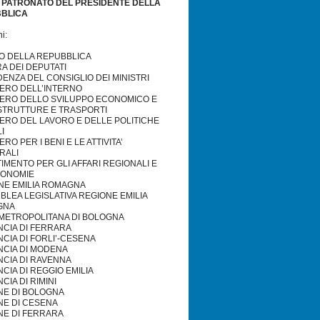
O PATRONATO DEL PRESIDENTE DELLA
BLICA
i:
O DELLA REPUBBLICA
A DEI DEPUTATI
ENZA DEL CONSIGLIO DEI MINISTRI
TERO DELL’INTERNO
TERO DELLO SVILUPPO ECONOMICO E
STRUTTURE E TRASPORTI
TERO DEL LAVORO E DELLE POLITICHE
I
ERO PER I BENI E LE ATTIVITA’
RALI
IMENTO PER GLI AFFARI REGIONALI E
TONOMIE
NE EMILIA ROMAGNA
LEA LEGISLATIVA REGIONE EMILIA
GNA
’ METROPOLITANA DI BOLOGNA
NCIA DI FERRARA
CIA DI FORLI’-CESENA
NCIA DI MODENA
NCIA DI RAVENNA
CIA DI REGGIO EMILIA
CIA DI RIMINI
E DI BOLOGNA
E DI CESENA
E DI FERRARA