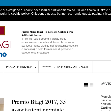
ati si avvalgono di cookie necessari al funzionamento ed utili alle finalità illustrate 
nsulta la
cookie policy
. Chiudendo questo banner, scorrendo questa pagina, clicc
Premio Marco Biagi – il Resto del Carlino per la
Solidarietà Sociale
Il Premio ha lo scopo di valorizzare le
associazioni senza fine di lucro che si sono
particolarmente distinte nell’assistenza (sociale
e sanitaria) e nella formazione di persone e
categorie svantaggiate.
A
PASSATE EDIZIONI
WWW.ILRESTODELCARLINO.IT
AVVIS
Mercole
Premio Biagi 2017, 35
per inv
edizion
associazioni premiate
Carlino