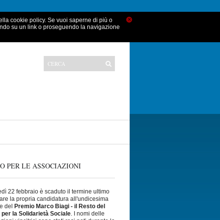
×
nella cookie policy. Se vuoi saperne di più o
ando su un link o proseguendo la navigazione
O PER LE ASSOCIAZIONI
dì 22 febbraio è scaduto il termine ultimo
iare la propria candidatura all'undicesima
e del
Premio Marco Biagi - il Resto del
 per la Solidarietà Sociale
. I nomi delle