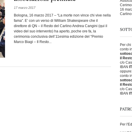
Associaz
Cerimon
17 marzo 2017
16 marz
Carlino
Bologna, 16 marzo 2017 – “La morte non vince chi vive nella
fama”. E’ con un verso di William Shakespeare che il
direttore di QN – il Resto del Carlino Andrea Cangini (qui il
SOTTO
video del suo intervento) ha aperto, poche ore fa, la
cerimonia conclusiva dell’11esima edizione del “Premio
Marco Biagi – Il Resto...
Per chi
conto i
sottosc
il Rest
c/o Cas
IBAN
I
oppure
conto i
sottosc
il Rest
c/o Cas
IBAN
I
PATRO
Per l'E