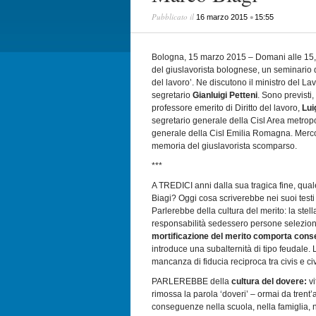
Pubblicato il
•
16 marzo 2015
15:55
Bologna, 15 marzo 2015 – Domani alle 15, 
del giuslavorista bolognese, un seminario da
del lavoro’. Ne discutono il ministro del Lav
segretario
Gianluigi Petteni
. Sono previsti,
professore emerito di Diritto del lavoro,
Lui
segretario generale della Cisl Area metropo
generale della Cisl Emilia Romagna. Mercoled
memoria del giuslavorista scomparso.
***
A TREDICI anni dalla sua tragica fine, quale
Biagi? Oggi cosa scriverebbe nei suoi testi
Parlerebbe della cultura del merito: la stel
responsabilità sedessero persone selezionat
mortificazione del merito comporta cons
introduce una subalternità di tipo feudale.
mancanza di fiducia reciproca tra civis e civ
PARLEREBBE della
cultura del dovere:
vi
rimossa la parola ‘doveri’ – ormai da trent’
conseguenze nella scuola, nella famiglia, n